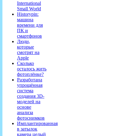
International
Small World
Historypin:
машина
времени для
ПК и
смартфонов
Люди,
которые
смотрят на
Apple
Сколько
осталось жить
фотоплёнке?
Разработана
упрощённая
система
создания 3D-
моделей на
основе
анализа
фотоснимков
Имплантированная
в затылок
камера целый