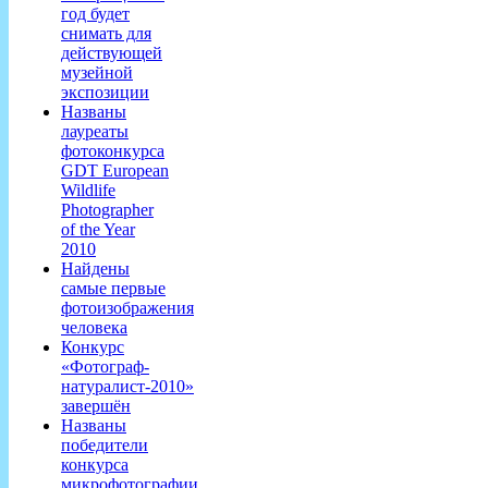
год будет
снимать для
действующей
музейной
экспозиции
Названы
лауреаты
фотоконкурса
GDT European
Wildlife
Photographer
of the Year
2010
Найдены
самые первые
фотоизображения
человека
Конкурс
«Фотограф-
натуралист-2010»
завершён
Названы
победители
конкурса
микрофотографии