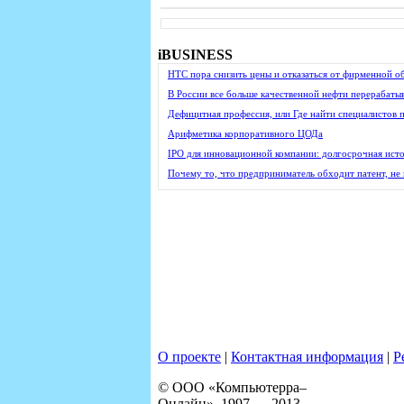
iBUSINESS
HTC пора снизить цены и отказаться от фирменной о
В России все больше качественной нефти перерабатыв
Дефицитная профессия, или Где найти специалистов
Арифметика корпоративного ЦОДа
IPO для инновационной компании: долгосрочная ист
Почему то, что предприниматель обходит патент, не 
О проекте
|
Контактная информация
|
Р
© ООО «Компьютерра–
Онлайн», 1997 — 2013.