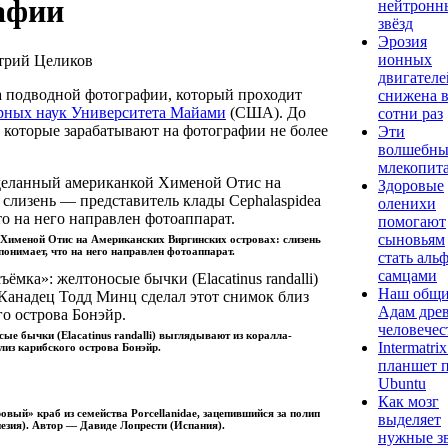
афии
нейтронн
звёзд
Эрозия
ионных
митрий Целиков
двигателе
а подводной фотографии, который проходит
снижена 
рных наук Университета Майами
(США). До
сотни раз
 которые зарабатывают на фотографии не более
Эти
волшебны
млекопит
Здоровые
оленихи
помогают
сыновьям
 Хименой Отис на Американских Виргинских островах: слизень
понимает, что на него направлен фотоаппарат.
стать альф
самцами
Наш общ
Адам дре
человечес
ые бычки (Elacatinus randalli) выглядывают из коралла-
Intermatri
лиз карибского острова Бонэйр.
планшет п
Ubuntu
Как мозг
вый» краб из семейства Porcellanidae, зацепившийся за полип
выделяет
езия). Автор — Давиде Лопрести (Испания).
нужные з