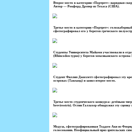
Второе место в категории «Портрет»: нарядная скор
Автор — Рокфорд Дрэпер из Техаса (США).
Третье место в категории «Портрет»: голожаберный
сфотографировал его у берегов греческого полуост
Студенты Университета Майами участвовали в отдел
(Rhincodon typus) у берегов мексиканского острова
Студент Филлип Джиллетт сфотографировал эту крев
островах (Таиланд) и занял второе место.
Третье место студенческого конкурса: детёныш тигр
brevirostris). Остин Галлахер обнаружил эту сценку
Медуза, сфотографированная Тоддом Аки из Флори
голосовании. Неофициальный приз зрительских сим