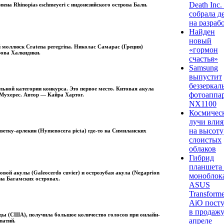
Death Inc.
пена Rhinopias eschmeyeri с индонезийского острова Бали.
собрала д
на разраб
Найден
новый
 моллюск Cratena peregrina. Николас Самарас (Греция)
«гормон
рова Халкидики.
счастья»
Samsung
выпустит
беззеркал
ьной категории конкурса. Это первое место. Китовая акула
фотоаппа
 Мухерес. Автор — Кайра Хартог.
NX1100
Космичес
лучи вли
на высоту
етку-арлекин (Hymenocera picta) где-то на Симиланских
слоистых
облаков
Гибрид
планшета
овой акулы (Galeocerdo cuvier) и острозубая акула (Negaprion
моноблок
 на Багамских островах.
ASUS
Transforme
AiO пост
в продажу
ды (США), получила большое количество голосов при онлайн-
апреле
патий.