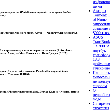
из фоново
шума
Авторы
ская креветка (Periclimenes imperator) с острова Амбон
Torment: T
лия).
of Numene
запросили
создание 
$900 тыся
и (Pterois) Красного моря. Автор — Марк Фуллер (Израиль).
ASUS
TransBook
TX300CA
ноутбук-
ыб в окружении красных мангровых деревьев (Rhizophora
лага. Автор — Мэтт Потенски из Нью-Джерси (США).
трансформ
13,3-
дюймовы
тачскрин
рии (Alcyonaria) и антиасы Pseudanthias squamipinnis
Планшеты
мпл из Флориды (США).
Windows 
не пользу
спросом
О
лота (Physeter macrocephalus). Дуглас Кале из Флориды нашёл
первобыт
моде
Сатириче
стратегия