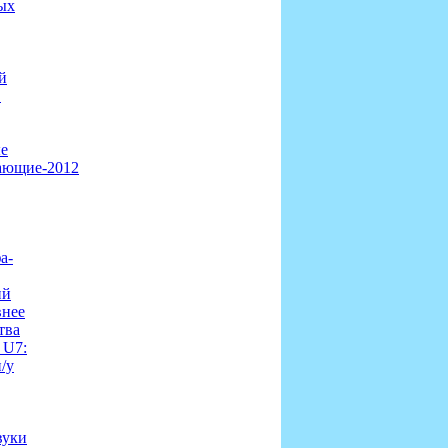
ых
й
в
е
ающие-2012
а-
ий
внее
тва
x U7:
/у
вуки