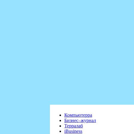
Компьютерра
Бизнес–журнал
Терралаб
iBusiness