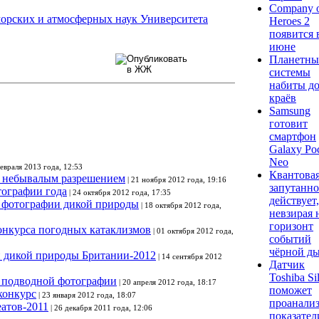
Company 
орских и атмосферных наук Университета
Heroes 2
появится 
июне
Планетны
системы
набиты д
краёв
Samsung
готовит
смартфон
Galaxy Po
Neo
февраля 2013 года, 12:53
Квантова
с небывалым разрешением
| 21 ноября 2012 года, 19:16
запутанно
ографии года
| 24 октября 2012 года, 17:35
действует,
 фотографии дикой природы
| 18 октября 2012 года,
невзирая 
горизонт
онкурса погодных катаклизмов
| 01 октября 2012 года,
событий
чёрной д
 дикой природы Британии-2012
| 14 сентября 2012
Датчик
Toshiba Si
 подводной фотографии
| 20 апреля 2012 года, 18:17
поможет
конкурс
| 23 января 2012 года, 18:07
проанали
еатов-2011
| 26 декабря 2011 года, 12:06
показател