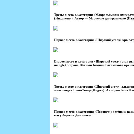
Третье место в категории «Макросъёмка»: император
(Индонезия). Автор — Марчелло ди Франческо (Ита
Первое место в категории «Широкий угол»: крылатк
Второе место в категории «Широкий угол»: стая р
mangle) острова Южный Бимини Багамского архипе
Третье место в категории «Широкий угол»: альциона
мелководья Блай-Уотер (Фиджи). Автор — Билл Лэ
Первое место в категории «Портрет»: детёныш каша
его у берегов Доминики.