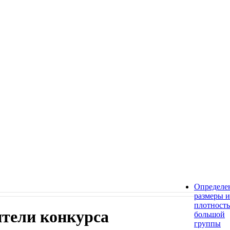
Определе
размеры и
плотность
тели конкурса
большой
группы