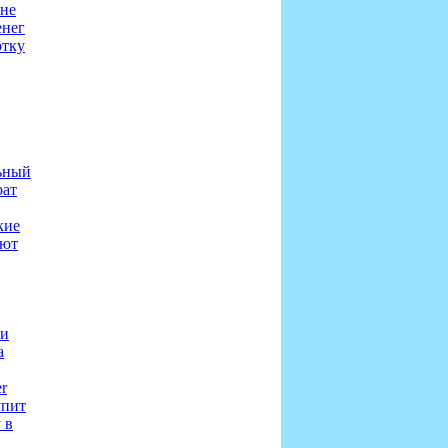
 не
енег
отку
ьный
рат
кие
яют
 и
а
r
упит
 в