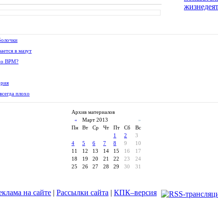
жизнедея
болочки
ается в мазут
 по BPM?
ория
всегда плохо
Архив материалов
«
Март 2013
»
Пн
Вт
Ср
Чт
Пт
Сб
Вс
1
2
3
4
5
6
7
8
9
10
11
12
13
14
15
16
17
18
19
20
21
22
23
24
25
26
27
28
29
30
31
еклама на сайте
|
Рассылки сайта
|
КПК–версия