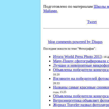
Подготовлено по материалам
Школы м
Майами
.
Tweet
blog comments powered by
Disqus
Последние новости по теме "Фотография":
Итоги World Press Photo 2013
| 18 
Мачу-Пикчу сфотографировали 
Лучшие и невероятные микрофот
Объявлены победители конкурса
16:20
Взгляните на победителей фоток
20:33
Названы самые красивые снимки
года, 15:25
Объявлены победители конкурса
Ветроэнергетика объявляет фото
Журнал Traveler назвал фотолаур