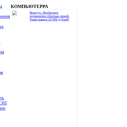
ы
КОМПЬЮТЕРРА
Конкурс: Необычное
вения
применение обычных вещей.
Разыгрываем 20 000 рублей!
ых
,
ля
ов
ть
ЛЭП
нее