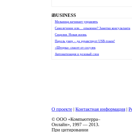
iBUSINESS
Мельница начинает управлять
Самолечение или… опыление? Заметки консультанта
Сицилия. Новая жизнь
Пароль умер – да здравствует USB-токен!
«Шторка» спасет от сосулек
Автоматизация и розовый слон
О проекте
|
Контактная информация
|
Р
© ООО «Компьютерра–
Онлайн», 1997 — 2013.
При цитировании