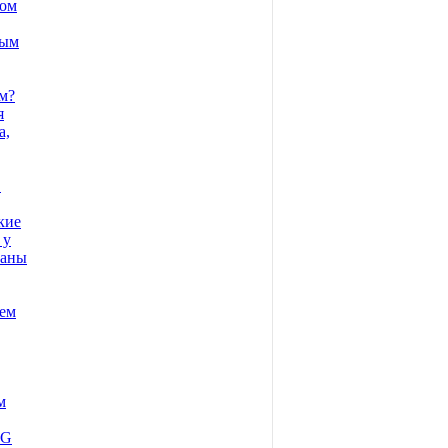
том
ным
м?
я
а,
в
кие
 у
заны
ием
м
3G