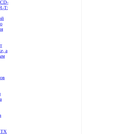
LCD-
-T:
ой
го
ия
т
е, а
лым
ров
я
а
а
GTX