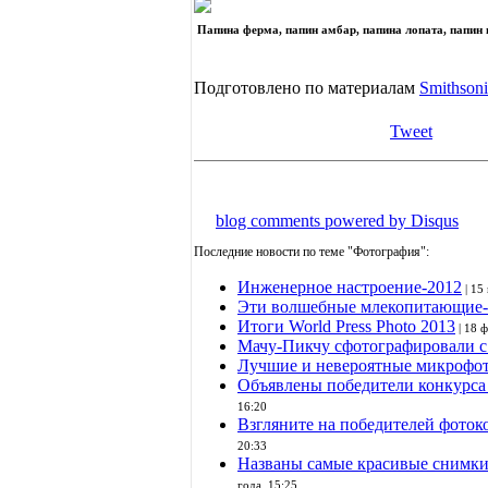
Папина ферма, папин амбар, папина лопата, папин 
Подготовлено по материалам
Smithson
Tweet
blog comments powered by
Disqus
Последние новости по теме "Фотография":
Инженерное настроение-2012
| 15
Эти волшебные млекопитающие-
Итоги World Press Photo 2013
| 18 
Мачу-Пикчу сфотографировали 
Лучшие и невероятные микрофот
Объявлены победители конкурса
16:20
Взгляните на победителей фоток
20:33
Названы самые красивые снимки
года, 15:25