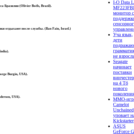
I-O Data 
 Бразилии (Olivier Boëls, Brazil).
MF223FBR
монитор с
поддержк
сенсорно
и отдыхают после службы. (Ilan Fain, Israel.)
управлен
Уча язык,
дети
подражаю
грамматик
ndia).
не взрос
Seagate
начинает
поставки
rge Burgin, USA).
винчесте
на 4 Тб
нового
поколени
derson, USA).
ММО-игр
Camelot
Unchained
уповает н
Kickstarter
ASUS
GeForce 