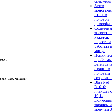
спекулян
Зачем
моногам
птицам
половой
диморфиз
Солнечна
энергетик
кажется,
перестала
работать 
минус
Психичес
проблемы
 USA).
детей свя
с ранним
половым
созреван
Shah Alam, Malaysia).
Bliss Pad
R1010:
планшет с
10,1-
дюймовы
экраном и
модулем 