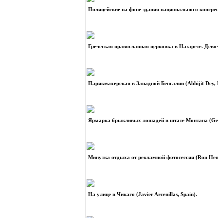
Полицейские на фоне здания национального конгресса
Греческая православная церковка в Назарете. Девочк
Парикмахерская в Западной Бенгалии (Abhijit Dey, I
Ярмарка брыкливых лошадей в штате Монтана (Geo
Минутка отдыха от рекламной фотосессии (Ron Hen
На улице в Чикаго (Javier Arcenillas, Spain).