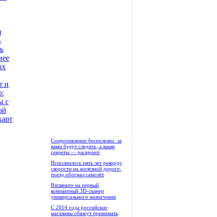
и
в
ь
нее
ых
r и
o:
ы с
ой
карт
Сопротивление бесполезно: за
вами будут следить, а ваши
секреты — раскроют
Исполнилось пять лет рекорду
скорости на железной дороге:
поезд обогнал самолёт
Взгляните на первый
компактный 3D-сканер
универсального назначения
С 2014 года российские
магазины обяжут принимать