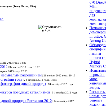
670 Direc
Mini:
помощник (Jenny Braun, USA).
видеокарт
для
ian
.
компактн
компьюте
Появилас
демоверс
Injustice: 
Among Us
Обнародо
специфик
памяти
нового ти
Hybrid
 марта 2013 года, 18:43
Memory C
2012
| 07 марта 2013 года, 18:47
Испытыва
февраля 2013 года, 12:53
первый в
с небывалым разрешением
| 21 ноября 2012 года, 19:16
мире
ографии года
| 24 октября 2012 года, 17:35
капельны
 фотографии дикой природы
| 18 октября 2012 года,
ветряк
Раскрыты
онкурса погодных катаклизмов
| 01 октября 2012 года,
новые дет
рецепта
 дикой природы Британии-2012
| 14 сентября 2012
краски ма