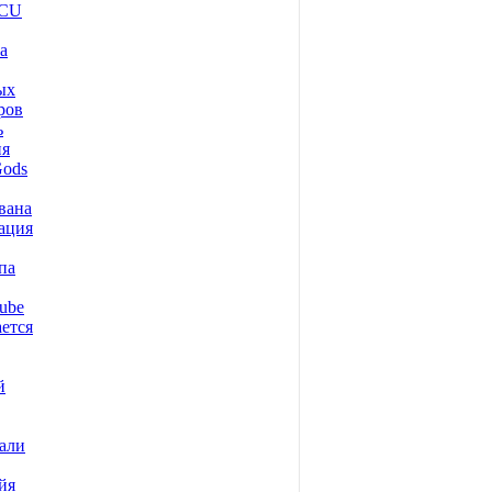
tCU
а
ых
ров
ь
ия
Gods
вана
ация
па
ube
ется
й
али
йя