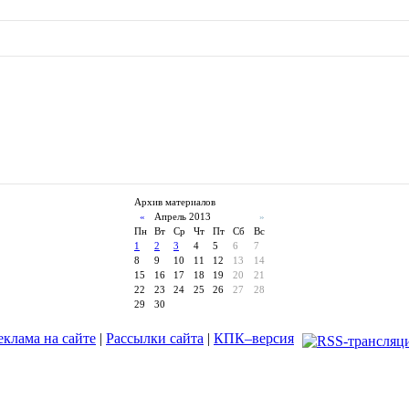
Архив материалов
«
Апрель 2013
»
Пн
Вт
Ср
Чт
Пт
Сб
Вс
1
2
3
4
5
6
7
8
9
10
11
12
13
14
15
16
17
18
19
20
21
22
23
24
25
26
27
28
29
30
еклама на сайте
|
Рассылки сайта
|
КПК–версия