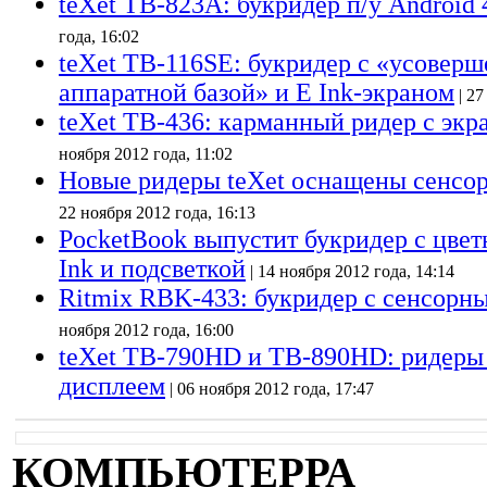
teXet TB-823A: букридер п/у Android 
года, 16:02
teXet TB-116SE: букридер с «усовер
аппаратной базой» и E Ink-экраном
| 27
teXet TB-436: карманный ридер с экр
ноября 2012 года, 11:02
Новые ридеры teXet оснащены сенсо
22 ноября 2012 года, 16:13
PocketBook выпустит букридер с цве
Ink и подсветкой
| 14 ноября 2012 года, 14:14
Ritmix RBK-433: букридер с сенсорн
ноября 2012 года, 16:00
teXet TB-790HD и TB-890HD: ридеры
дисплеем
| 06 ноября 2012 года, 17:47
КОМПЬЮТЕРРА