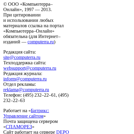
© ООО «Компьютерра–
Онлайн», 1997 — 2013.
При цитировании
и использовании любых
материалов ссылка на портал
«Компьютерра–Онлайн»
обязательна (для Интернет–
изданий —
computerra.ru
)
Редакция сайта:
site@computerra.ru
Техподдержка сайта:
websupport@computerra.ru
Редакция журнала:
inform@computerra.ru
Отдел рекламы:
reklama@computerra.ru
Телефон: (495) 232–22–61, (495)
232–22–63
Работает на «
Битрикс:
Управление сайтом
»
Почта защищена сервером
«
СПАМОРЕЗ
»
Сайт работает на сервере
DEPO